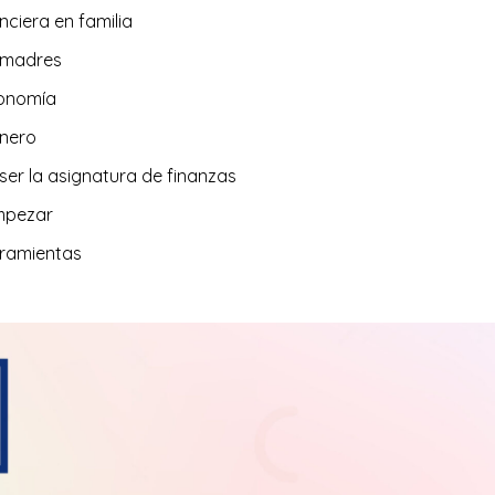
nciera en familia
s madres
conomía
inero
er la asignatura de finanzas
mpezar
rramientas