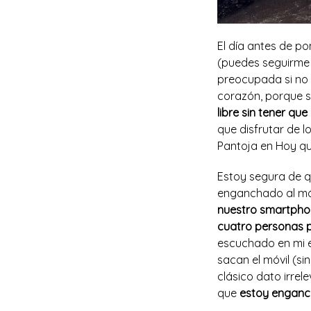
El día antes de p
(puedes seguirm
preocupada si no 
corazón, porque s
libre sin tener qu
que disfrutar de l
Pantoja en Hoy q
Estoy segura de q
enganchado al móvi
nuestro smartph
cuatro personas 
escuchado en mi e
sacan el móvil (s
clásico dato irrel
que
estoy enganc