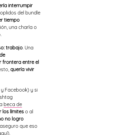
ría interrumpir
oplidos del bundle
er tiempo
ión, una charla o
.
so: trabajo
. Una
 de
 frontera entre el
sto,
quería vivir
r y Facebook) y si
ashtag
na
beca de
los límites
o al
no no logro
 aseguro que eso
aquí
).