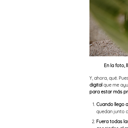
En la foto,
Y, ahora, qué. Pue
digital
que me ayud
para estar más pr
Cuando llego a
quedan junto a
Fuera todas las