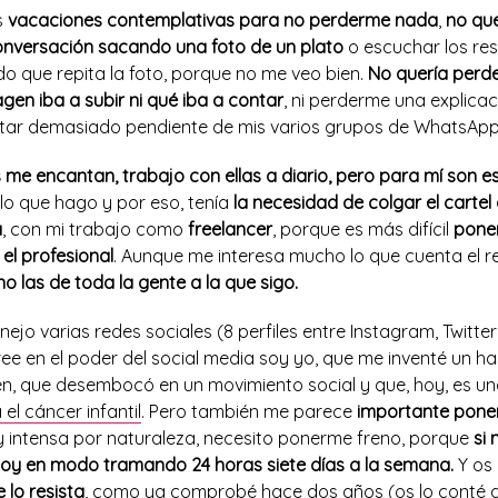
s
vacaciones contemplativas para no perderme nada
,
no que
nversación sacando una foto de un plato
o escuchar los res
do que repita la foto, porque no me veo bien.
No quería perd
en iba a subir ni qué iba a contar
, ni perderme una explicac
star demasiado pendiente de mis varios grupos de WhatsApp
 me encantan, trabajo con ellas a diario, pero para mí son e
lo que hago y por eso, tenía
la necesidad de colgar el cartel
a
, con mi trabajo como
freelancer
, porque es más difícil
poner
el profesional
. Aunque me interesa mucho lo que cuenta el re
o las de toda la gente a la que sigo.
ejo varias redes sociales (8 perfiles entre Instagram, Twitte
ree en el poder del social media soy yo, que me inventé un h
, que desembocó en un movimiento social y que, hoy, es u
el cáncer infantil
. Pero también me parece
importante poner 
 intensa por naturaleza, necesito ponerme freno, porque
si 
oy en modo tramando 24 horas siete días a la semana.
Y os
 lo resista
, como ya comprobé hace dos años (os lo conté