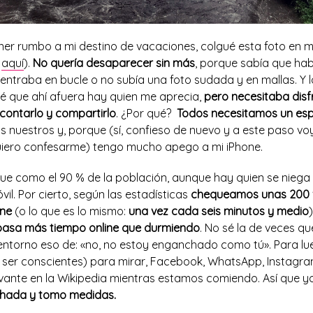
oner rumbo a mi destino de vacaciones, colgué esta foto en 
e
aquí
).
No quería desaparecer sin más
, porque sabía que ha
entraba en bucle o no subía una foto sudada y en mallas. Y
é que ahí afuera hay quien me aprecia,
pero necesitaba disf
e contarlo y compartirlo
. ¿Por qué?
Todos necesitamos un esp
os nuestros y, porque (sí, confieso de nuevo y a este paso vo
uiero confesarme) tengo mucho apego a mi iPhone.
ue como el 90 % de la población, aunque hay quien se niega 
l. Por cierto, según las estadísticas
chequeamos unas 200 v
one
(o lo que es lo mismo:
una vez cada seis minutos y medio
pasa más tiempo online que durmiendo
. No sé la de veces q
ntorno eso de: «no, no estoy enganchado como tú». Para l
in ser conscientes) para mirar, Facebook, WhatsApp, Instagra
evante en la Wikipedia mientras estamos comiendo. Así que yo
hada y tomo medidas.