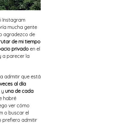
mi Instagram
bría mucha gente
 lo agradezco de
rutar de mi tiempo
acio privado
en el
y a parecer la
a admitir que está
eces al día
) y
una de cada
ue habré
uego ver cómo
m o buscar el
 prefiero admitir