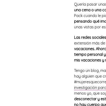
Quería pasar una
una cena o una co
Pack cuando le pi
pensando qué imag
unas vistas por e
Las redes sociales
extensión más de 
vacaciones.
Ahor
tiempo personal y 
mis vacaciones y n
Tengo un blog, man
hay alguien que c
#mujeresquecorren
investigación para 
menos yo, que soy
desconectar y est
no hay cuerpo que