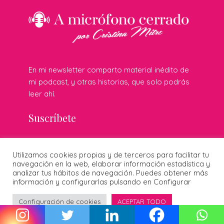
En mi newsletter comparto material inédito de
mi podcast, y otras historias, que solo podrás
leer ahí.
Suscríbete
Utilizamos cookies propias y de terceros para facilitar tu
© 2026 Cristina Mitre · Todos los derechos reservados ·
navegación en la web, elaborar información estadística y
Publicidad responsable
·
Protección de datos
·
Cookies
·
analizar tus hábitos de navegación. Puedes obtener más
Diseñado por:
información y configurarlas pulsando en Configurar
Configuración de cookies
ACEPTAR TODO