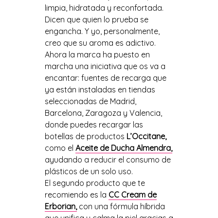
limpia, hidratada y reconfortada.
Dicen que q
uien lo prueba se
engancha
. Y yo,
personalmente
,
creo que su aroma es adictivo
.
Ahora
la marca
ha puesto en
marcha u
na iniciativa que os va a
encantar
:
fuentes de recarga que
ya
están
instaladas en tiendas
seleccionadas de Madrid,
Barcelona, Zaragoza y Valencia
,
donde puedes re
cargar
las
botellas de
productos
L’Occitane
,
como
el
Aceite de
D
ucha Almendra
,
ayudando a reducir el consumo de
plásticos de un solo uso.
El segundo producto
que te
recomiendo es l
a
CC
Cream
de
Erborian
,
con una fórmula híbrida
que
unifica y calma la piel gracias a