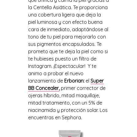
la Centella Asiática.
Te
proporciona
una cobertura ligera que deja la
piel luminosa y con efecto buena
cara de inmediato
,
adapt
ándose
al
tono de tu piel para mejorarlo
con
sus pigmentos encapsulados
.
T
e
prometo que te deja la piel como si
te hubieses puesto un filtro de
Instagram. ¡Espectacular!
Y te
animo a probar
el
nuevo
lanza
miento
de
Erborian
:
el
Supe
r
BB
Concealer
,
primer corrector de
ojeras híbrido, mitad maquillaje,
mitad tratamiento, con un 5% de
niacinamida
y
protección solar
. Los
encuentras
en Sephora.