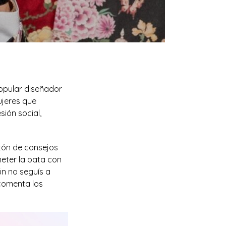
popular diseñador
ujeres que
ión social,
tón de consejos
eter la pata con
ún no seguís a
 comenta los