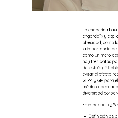
La endocrina
Laur
engordo?» y expli
obesidad, como la
la importancia de
como un mero des
hay tres patas par
del estrés). Y ha
evitar el efecto 
GLP-1 y GIP para e
médico adecuado. 
diversidad corpora
En el episodio
¿Po
Definición de 