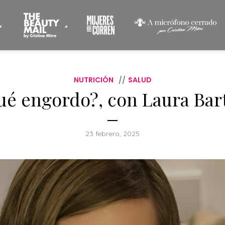
NUTRICIÓN
SALUD
ué engordo?, con Laura Ba
23 febrero, 2025