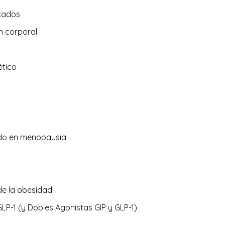
icados
n corporal
ético
do en menopausia
de la obesidad
LP-1 (y Dobles Agonistas GIP y GLP-1)