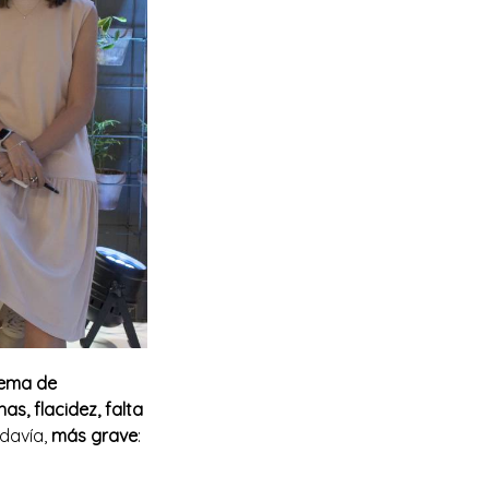
rema de
s, flacidez, falta
odavía,
más grave
: