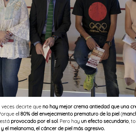
l veces decirte que
no hay mejor crema antiedad que una c
 Porque e
l 80% del envejecimiento prematuro de la piel
(
mancha
 está
provocado por el sol
. Pero hay
un efecto secundario
, t
y el melanoma, el cáncer de piel más agresivo.