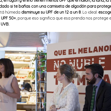
, el rayón y el lino tienen menos UPF que el nailon, la lana, la s
dado si te bañas con una camiseta de algodón para proteger
stá húmeda
disminuye su UPF de un 12 a un 8
. Lo ideal:
escoge
n UPF 50+
, porque
eso significa que esa prenda nos protege 
 UVB.