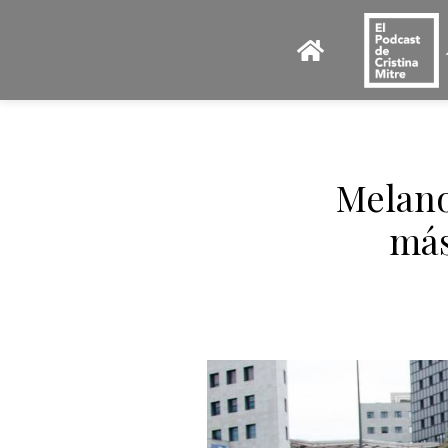
Melano
más