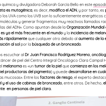
 química y divulgadora Deborah García Bello en este
episod
oleta es mutagénica
, es decir,
modifica el ADN
, y por tanto, es
to los UVA como los UVB son lo suficientemente energético
s moléculas y generar fragmentos muy reactivos llamados radi
ulas del ADN». Como apuntan desde la
Organización Mundial 
es ya el más frecuente en el mundo
y la
incidencia de mela
ás rápidamente
que cualquier otro debido al
aumento de la 
ición al sol
por la
búsqueda de un bronceado
.
mos escuchar al
Dr Juan Francisco Rodríguez Moreno
,
oncólo
áncer de piel del Centro Integral Oncológico Clara Campal
el
melanoma
es «un
tumor de la piel
que
comienza en los mel
iel
productoras del pigmento
) y puede
desarrollarse en cual
as mucosas». Entre los
factores de riesgo
, el experto desta
iel y el uso de cabinas de bronceado
, entre otros. De hecho,
e
te en personas de piel clara.