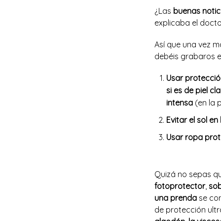
¿Las
buenas notic
explicaba el docto
Así que una vez m
debéis grabaros e
Usar protecció
si es de piel cl
intensa
(en la 
Evitar el sol en
Usar ropa pro
Quizá no sepas q
fotoprotector
,
sob
una prenda
se co
de protección ultr