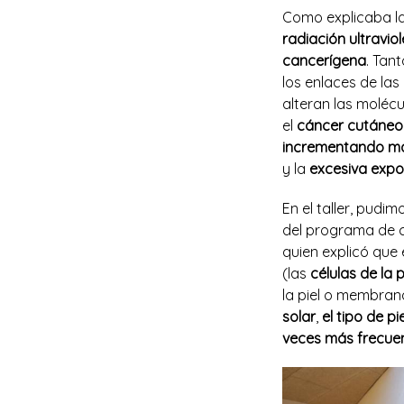
Como explicaba la
radiación ultravi
cancerígena
. Tan
los enlaces de la
alteran las moléc
el
cáncer cutáneo 
incrementando m
y la
excesiva expos
En el taller, pudi
del programa de c
quien explicó que 
(las
células de la p
la piel o membran
solar
,
el tipo de p
veces más frecuen