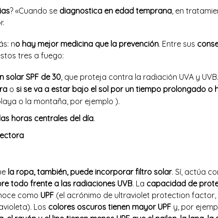
ias
? «Cuando se
diagnostica en edad temprana
, en tratami
r.
ás: n
o hay mejor medicina que la prevención
. Entre sus
conse
stos tres a fuego:
n solar SPF de 30
, que proteja contra la radiación UVA y UVB
ara
o
si se va a estar bajo el sol por un tiempo prolongado o
playa o la montaña, por ejemplo ).
 las horas centrales del día
.
tectora
ue
la ropa, también, puede incorporar filtro solar
. Sí, actúa 
re todo frente a las radiaciones UVB
. La
capacidad de prote
noce como
UPF
(el acrónimo de ultraviolet protection factor,
avioleta). Los
colores oscuros tienen mayor UPF
y, por ejemp