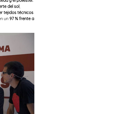
eda y el poliéster.
te del sol
,
r tejidos técnicos
en un
97 % frente a