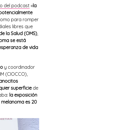
io del podcast
«
la
potencialmente
s como para romper
ales libres que
de la Salud (OMS)
,
noma se está
esperanza de vida
go
y coordinador
 HM (CIOCCO),
anocitos
quier superficie
de
caba:
la exposición
l melanoma es 20