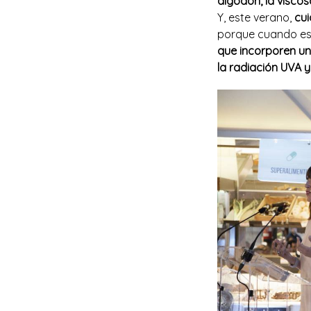
algodón, la viscosa
Y, este verano,
cui
porque cuando e
que incorporen u
la radiación UVA y