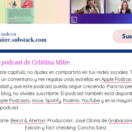
l podcast de Cristina Mitre
ste capítulo, no dudes en compartirlo en tus redes sociales.
 un comentario y me regalas unas estrellas en
Apple Podcast
ilidad y que este podcast pueda seguir creciendo. Para no pe
blog, no olvides suscribirte. El podcast también está disponib
pple Podcasts
,
Ivoox,
Spotify
,
Podimo
,
YouTube
y en la mayor
 podcast.
arte:
Beirut & Aterton
. Producción: José Olcina de
Grabacione
Edición y fact checking: Concha Sanz.