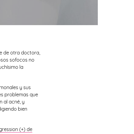
 de otra doctora,
osos sofocos no
uchísimo la
rmonales y sus
les problemas que
 al acné, y
igiendo bien
ression (+) de