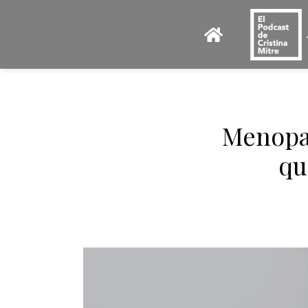
Menopau
qu