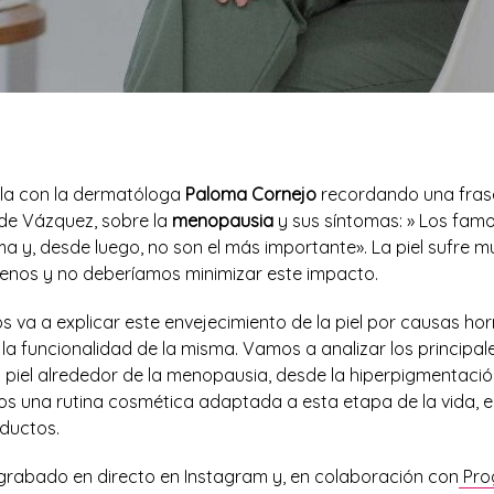
rla con la dermatóloga
Paloma Cornejo
recordando una frase
lde Vázquez, sobre la
menopausia
y sus síntomas: » Los fam
ma y, desde luego, no son el más importante». La piel sufre m
enos y no deberíamos minimizar este impacto.
s va a explicar este envejecimiento de la piel por causas ho
la funcionalidad de la misma. Vamos a analizar los principa
 piel alrededor de la menopausia, desde la hiperpigmentación
 una rutina cosmética adaptada a esta etapa de la vida, el
oductos.
grabado en directo en Instagram y, en colaboración con
Prog