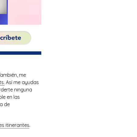
 También, me
s.
Así me ayudas
rderte ninguna
le en las
ía de
s itinerantes
.