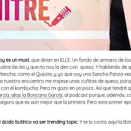
hoy es un must
, que dirían en ELLE. Un fondo de armario de l
sobre las íes y que no nos la den con queso. Y hablando de 
 Mancha, como el Quijote, y yo que soy una Sancho Panza ves
 nuestro encuentro me trajese unas cuñitas de queso, por
 con el kombucha. Pero mi gozo en un pozo. Así que tendré qu
cía, alias la Boticaria García
, al podcast porque, además, c
seguro que es aún mejor que la primera. Pero este primer ep
l
ácido butírico va ser trending topic
. Y te lo contó aquí la Bot