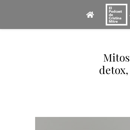
Mitos
detox,