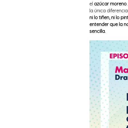
el
azúcar moreno
la única diferenci
ni lo tiñen, ni lo pi
entender que la na
sencilla
.