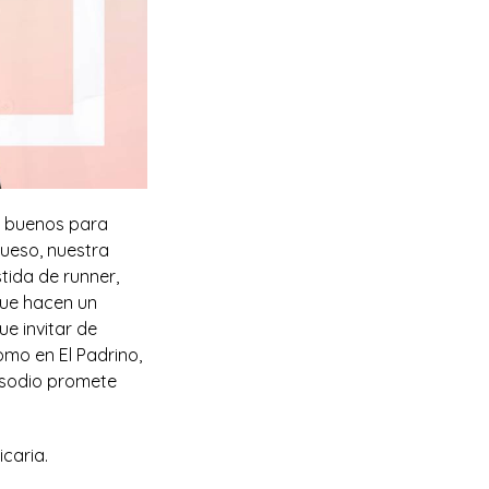
os buenos para
queso, nuestra
tida de runner,
que hacen un
e invitar de
omo en El Padrino,
isodio promete
icaria.